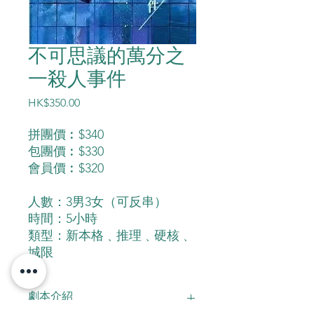
不可思議的萬分之
一殺人事件
價
HK$350.00
格
拼團價︰$340
包團價︰$330
會員價︰$320
人數：3男3女（可反串）
時間：5小時
類型：新本格﹑推理﹑硬核﹑
城限
劇本介紹