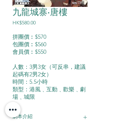
九龍城寨‧唐樓
價
HK$580.00
格
拼團價︰$570
包團價︰$560
會員價︰$550
人數：3男3女（可反串，建議
起碼有2男2女）
時間：5.5小時
類型：港風﹑互動﹑歡樂﹑劇
場﹑城限
劇本介紹
香港九龍城寨是一個真實存在且充滿傳
奇色彩的地方，