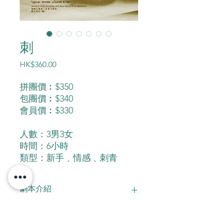
刺
價
HK$360.00
格
拼團價︰$350
包團價︰$340
會員價︰$330
人數：3男3女
時間：6小時
類型：新手﹑情感﹑刺青
劇本介紹
我曾經遇見一位一直獨身的中年人。