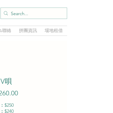
&聯絡
拼團資訊
場地租借
V唄
260.00
價
格
$250
$240