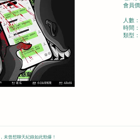
會員價︰
人數：
時間：
類型：
，未曾想聊天紀錄如此勁爆！