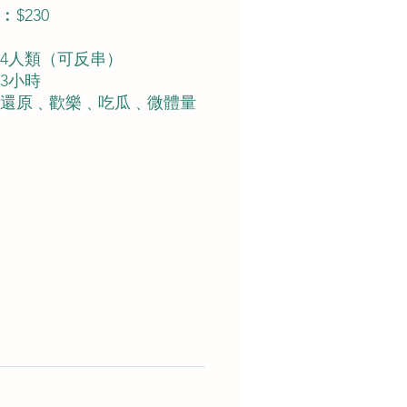
$230
4人類（可反串）
3小時
還原﹑歡樂﹑吃瓜﹑微體量