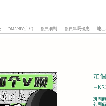
表
DM&NPC介紹
會員細則
會員專屬優惠
地址
加個
HK$
拼團價︰
包團價︰