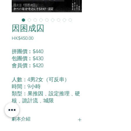
⁠因困成囚
價
HK$450.00
格
拼團價︰$440
包團價︰$430
會員價︰$420
人數：4男2女（可反串）
時間：9小時
類型：果推因﹑設定推理﹑硬
核﹑詭計流﹑城限
劇本介紹