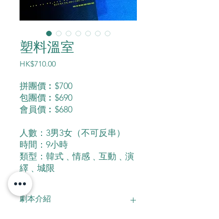
塑料溫室
價
HK$710.00
格
拼團價︰$700
包團價︰$690
會員價︰$680
人數：3男3女（不可反串）
時間：9小時
類型：韓式﹑情感﹑互動﹑演
繹﹑城限
劇本介紹