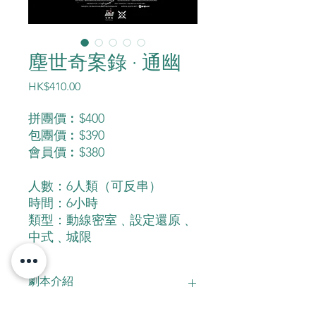
塵世奇案錄 · 通幽
價
HK$410.00
格
拼團價︰$400
包團價︰$390
會員價︰$380
人數：6人類（可反串）
時間：6小時
類型：動線密室﹑設定還原﹑
中式﹑城限
劇本介紹
雙人循環謀殺，恨意不分彼此先後；