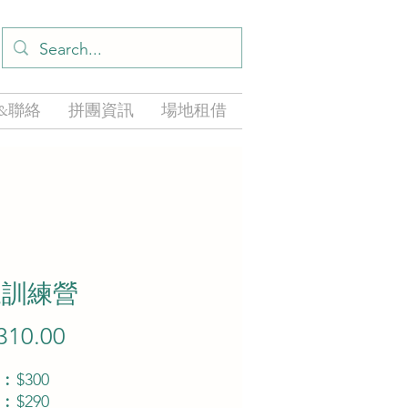
&聯絡
拼團資訊
場地租借
三訓練營
310.00
價
格
$300
$290