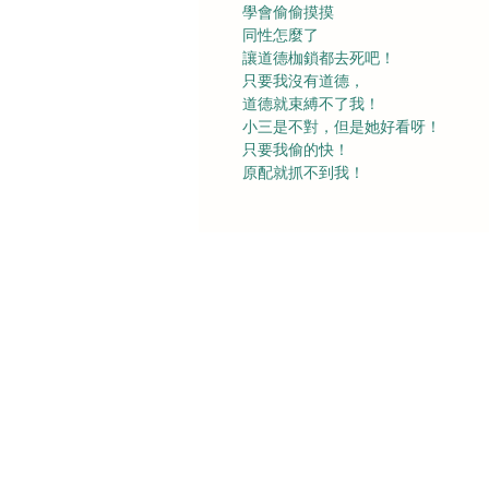
學會偷偷摸摸
同性怎麼了
讓道德枷鎖都去死吧！
只要我沒有道德，
道德就束縛不了我！
小三是不對，但是她好看呀！
只要我偷的快！
原配就抓不到我！