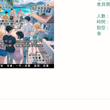
會員價︰
人數：
時間：
類型：
🔞