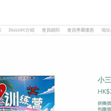
表
DM&NPC介紹
會員細則
會員專屬優惠
地址
小
HK$
拼團價︰
包團價︰