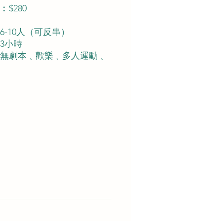
$280
6-10人（可反串）
3小時
無劇本﹑歡樂﹑多人運動﹑