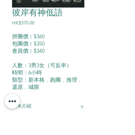
彼岸有神低語
價
HK$370.00
格
拼團價︰$360
包團價︰$350
會員價︰$340
人數：3男3女（可反串）
時間：6小時
類型：新本格﹑跑團﹑推理﹑
還原﹑城限
劇本介紹
你聽過嗎?
古辛島，那是一座無法被找到的島嶼。
有人說它被詛咒了，讓靠近的船舶都葬