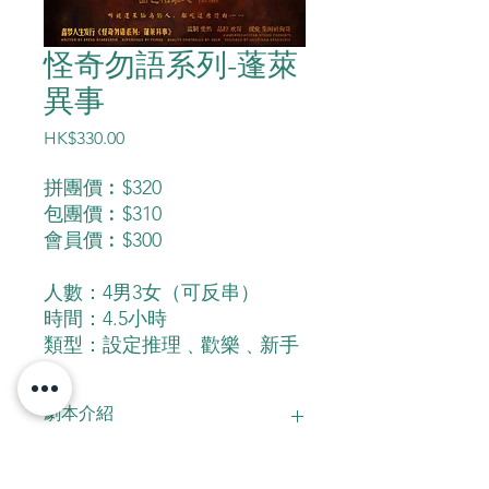
怪奇勿語系列-蓬萊
異事
價
HK$330.00
格
拼團價︰$320
包團價︰$310
會員價︰$300
人數：4男3女（可反串）
時間：4.5小時
類型：設定推理﹑歡樂﹑新手
劇本介紹
這是個一本正經且胡說八道的故事
在那個動物們還可以合法成精的年代,