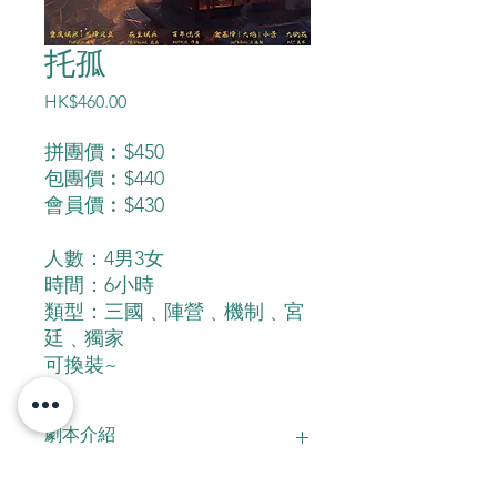
托孤
價
HK$460.00
格
拼團價︰$450
包團價︰$440
會員價︰$430
人數：4男3女
時間：6小時
類型：三國﹑陣營﹑機制﹑宮
廷﹑獨家
可換裝~
劇本介紹
這一年蜀地之上，諸葛亮五次北伐，隕