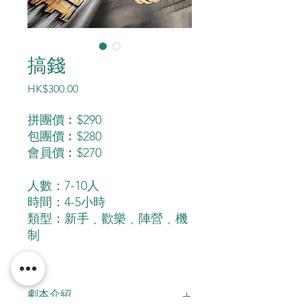
搞錢
價
HK$300.00
格
拼團價︰$290
包團價︰$280
會員價︰$270
人數：7-10人
時間：4-5小時
類型：新手﹑歡樂﹑陣營﹑機
制
劇本介紹