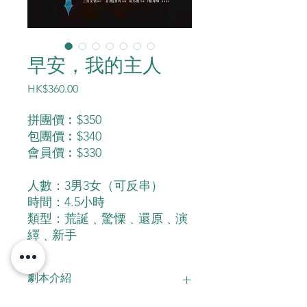
早安，我的主人
價
HK$360.00
格
拼團價︰$350
包團價︰$340
會員價︰$330
人數：3男3女（可反串）
時間：4.5小時
類型：荒誕﹑驚慄﹑還原﹑演
繹﹑新手
劇本介紹