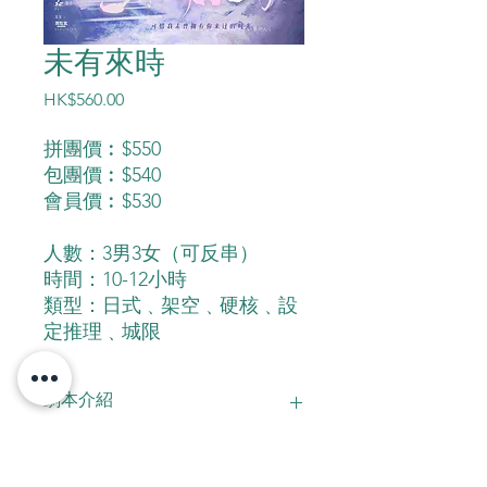
未有來時
價
HK$560.00
格
拼團價︰$550
包團價︰$540
會員價︰$530
人數：3男3女（可反串）
時間：10-12小時
類型：日式﹑架空﹑硬核﹑設
定推理﹑城限
劇本介紹
故事從一本名為「未有來時」的推理小
說在東京盛行開始。