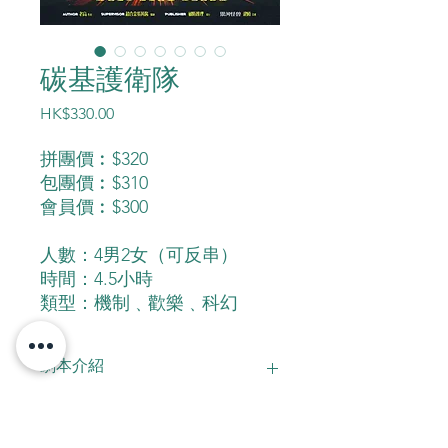
碳基護衛隊
價
HK$330.00
格
拼團價︰$320
包團價︰$310
會員價︰$300
人數：4男2女（可反串）
時間：4.5小時
類型：機制﹑歡樂﹑科幻
劇本介紹
傳說在很久很久以前，在浩瀚的宇宙中
有個神秘的比鄰星，這個星球上被七種