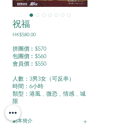
祝福
價
HK$580.00
格
拼團價︰$570
包團價︰$560
會員價︰$550
人數：3男3女（可反串）
時間：6小時
類型：港風﹑微恐﹑情感﹑城
限
劇本簡介
香港北區有一座鬼村，聽聞一夜之間滅