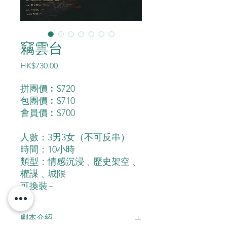
竊雲台
價
HK$730.00
格
拼團價︰$720
包團價︰$710
會員價︰$700
人數：3男3女（不可反串）
時間：10小時
類型：情感沉浸﹑歷史架空﹑
權謀﹑城限
可換裝~
劇本介紹