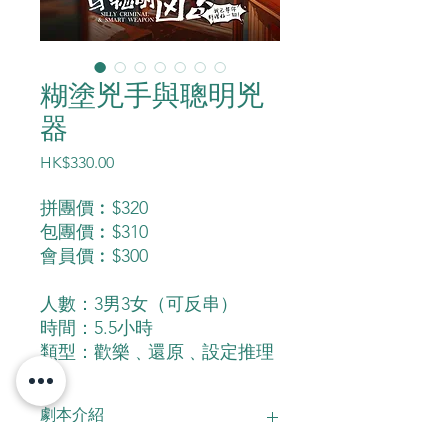
糊塗兇手與聰明兇
器
價
HK$330.00
格
拼團價︰$320
包團價︰$310
會員價︰$300
人數：3男3女（可反串）
時間：5.5小時
類型：歡樂﹑還原﹑設定推理
劇本介紹