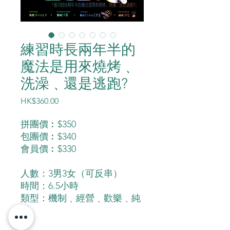
練習時長兩年半的
魔法是用來燒烤﹑
洗澡﹑還是逃跑?
價
HK$360.00
格
拼團價︰$350
包團價︰$340
會員價︰$330
人數：3男3女（可反串）
時間：6.5小時
類型：機制﹑經營﹑歡樂﹑純
愛