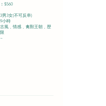
$560
3男3女(不可反串)
9小時
古風﹑情感﹑禽獸王朝﹑歴
限
~