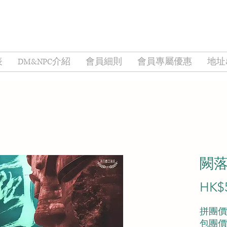
表
DM&NPC介紹
會員細則
會員專屬優惠
地址
闕
HK$
拼團價︰
包團價︰