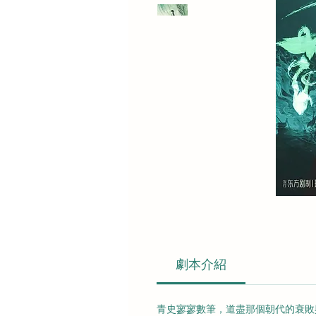
劇本介紹
青史寥寥數筆，道盡那個朝代的衰敗