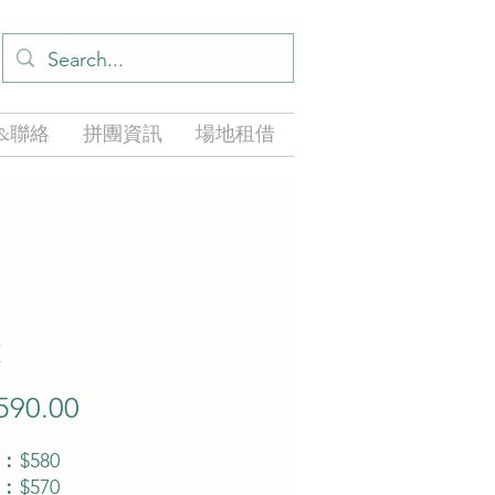
&聯絡
拼團資訊
場地租借
落
590.00
價
格
$580
$570