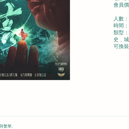
會員價︰
人數：
時間：
類型：
史﹑城
可換裝
與繁華。