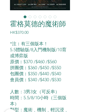
霍格莫德的魔術師
價
HK$370.00
格
*注︰有三個版本！
5.5體驗版/8入門機制版/10育
成博弈版
原價︰$370 /$460 /$560
拼團價︰$360 /$450 /$550
包團價︰$350 /$440 /$540
會員價︰$340 /$430 /$530
人數：3男3女（可反串）
時間：5.5/8/10小時（三個版
本）
類型：魔術﹑機制﹑輕沉浸﹑