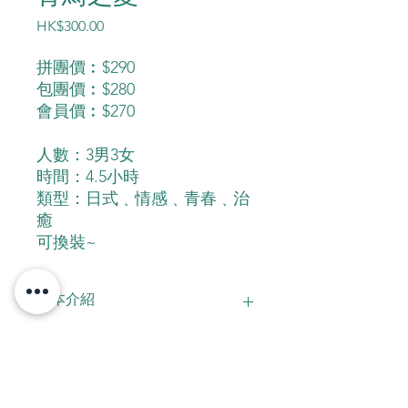
價
HK$300.00
格
拼團價︰$290
包團價︰$280
會員價︰$270
人數：3男3女
時間：4.5小時
類型：日式﹑情感﹑青春﹑治
癒
可換裝~
劇本介紹
如果，一整個夏季是129600分鐘，那麼
讓你，再一次記得我， 又需要多久
呢…
立即預約!
戴著面具，有著不同咖啡代號的三男三