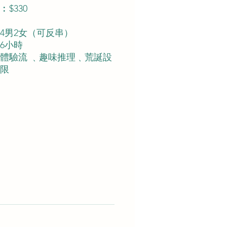
$330
4男2女（可反串）
6小時
體驗流 ﹑趣味推理﹑荒誕設
限