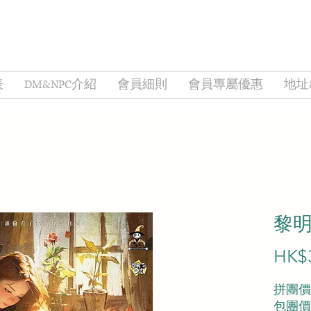
表
DM&NPC介紹
會員細則
會員專屬優惠
地址
黎
HK$
拼團價︰
包團價︰