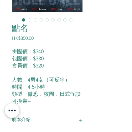
點名
價
HK$350.00
格
拼團價︰$340
包團價︰$330
會員價︰$320
人數：4男4女（可反串）
時間：4.5小時
類型：微恐﹑校園﹑日式怪談
可換裝~
劇本介紹