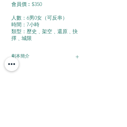
會員價︰$350
人數：6男0女（可反串）
時間：7小時
類型：歷史﹑架空﹑還原﹑抉
擇﹑城限
劇本簡介
「宏大的故事後下，每個人的命運在互
相交織。」
1492年是歐洲歷史發展的重要節點，在
立即預約!
此前後的事件，每個都是最絕望的人所
下的決定。
文明與掠奪，信仰與人性…⛪️
到底是生存？還是滅亡。
每人都需要在航海中一步步揭示真相，
Contact Us
還原當中的謎團…
到底誰敵誰友？⚔️