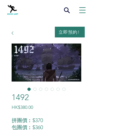
立即預約!
1492
價
HK$380.00
格
拼團價︰$370
包團價︰$360