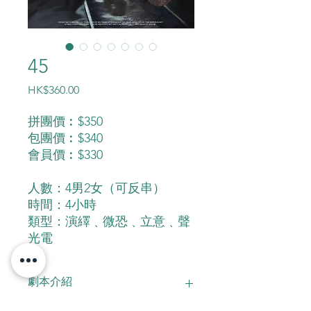
45
價
HK$360.00
格
拼團價︰$350
包團價︰$340
會員價︰$330
人數：4男2女（可反串）
時間：4小時
類型：演繹﹑微恐﹑立意﹑聲
光電
劇本介紹