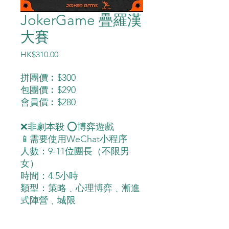
JokerGame 疊羅漢
大賽
價
HK$310.00
格
拼團價︰$300
包團價︰$290
會員價︰$280
❌非劇本殺 ⭕️博弈遊戲
📱需要使用WeChat小程序
人數：9-11位團長（不限男
女）
時間：4.5小時
類型：策略﹑心理博弈﹑漸進
式陣營﹑城限